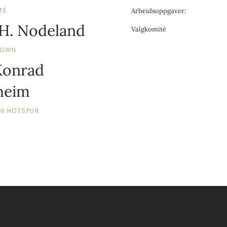
TÉ
Arbeidsoppgaver:
 H. Nodeland
Valgkomité
TOWN
Konrad
heim
M HOTSPUR