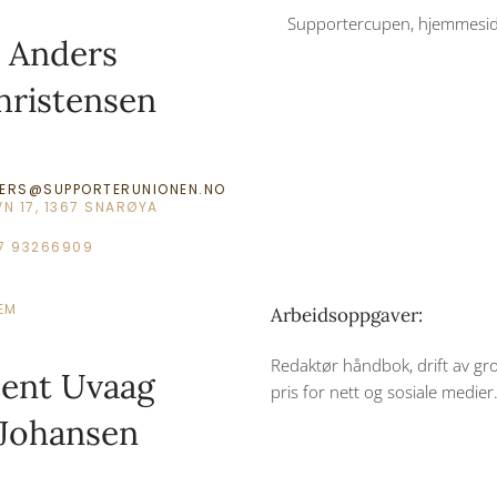
Supportercupen, hjemmeside
Anders
hristensen
ERS@SUPPORTERUNIONEN.NO
N 17, 1367 SNARØYA
47 93266909
EM
Arbeidsoppgaver:
Redaktør håndbok, drift av g
ent Uvaag
pris for nett og sosiale medier
Johansen