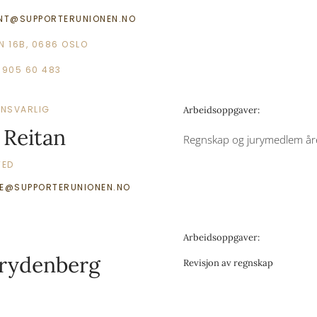
NT@SUPPORTERUNIONEN.NO
N 16B, 0686 OSLO
 905 60 483
NSVARLIG
Arbeidsoppgaver:
 Reitan
Regnskap og jurymedlem åre
TED
E@SUPPORTERUNIONEN.NO
Arbeidsoppgaver:
Frydenberg
Revisjon av regnskap