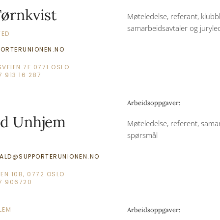
ørnkvist
Møteledelse, referant, klub
samarbeidsavtaler og juryle
TED
ORTERUNIONEN.NO
VEIEN 7F 0771 OSLO
7 913 16 287
Arbeidsoppgaver:
ld Unhjem
Møteledelse, referent, sama
spørsmål
ALD@SUPPORTERUNIONEN.NO
EN 10B, 0772 OSLO
7 906720
LEM
Arbeidsoppgaver: