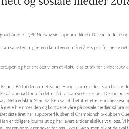
r nett og sosiale medier 20
dugnadsånden i QPR Norway sin supporterklubb. Det sier leder i su
om samstemmigheten i komiteen om å gi årets pris for beste netts
ercupen og her snakket vi om at vi skulle ta et tak for å videreutvikl
i Kripos. På fritiden er det Super-Hoops som gjelder. Som hos and
uke på dugnad for å få dette så bra som vi ønsker det. Denne prisen e
y. Nettredaktør Stian Karlsen var litt betuttet etter endt ligases
 å gjøre hjemmesiden og kontoene våre på sosiale medier så bra so
an. Det siste året har supporterklubben til Championship-klubben Q
 er tidligere journalist og har levert artikler eksklusivt til oss. V
t i magen som lager saker for oss. Ikke til lønn, men slik at de skal f