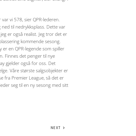
r var vi 578, sier QPR-lederen.
ned til nedrykksplass. Dette var
g er også realist. Jeg tror det er
ti-plassering kommende sesong.
 er en QPR-legende som spiller
en. Finnes det penger til nye
lay gjelder også for oss. Det
elge. Våre største salgsobjekter er
se fra Premier League, så det er
 gleder seg til en ny sesong med sitt
NEXT