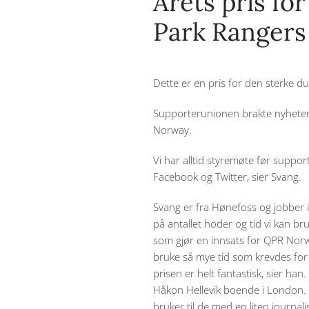
Årets pris fo
Park Rangers
Dette er en pris for den sterke 
Supporterunionen brakte nyheten 
Norway.
Vi har alltid styremøte før support
Facebook og Twitter, sier Svang.
Svang er fra Hønefoss og jobber 
på antallet hoder og tid vi kan br
som gjør en innsats for QPR Norwa
bruke så mye tid som krevdes for
prisen er helt fantastisk, sier h
Håkon Hellevik boende i London. Han
bruker til de med en liten journalis