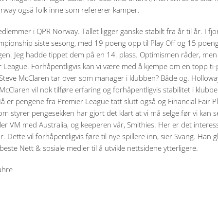
Norway også folk inne som refererer kamper.
emmer i QPR Norway. Tallet ligger ganske stabilt fra år til år. I fjo
pionship siste sesong, med 19 poeng opp til Play Off og 15 poeng 
gen. Jeg hadde tippet dem på en 14. plass. Optimismen råder, men je
emier League. Forhåpentligvis kan vi være med å kjempe om en topp 
Steve McClaren tar over som manager i klubben? Både og. Holloway
Claren vil nok tilføre erfaring og forhåpentligvis stabilitet i klubb
. Nå er pengene fra Premier League tatt slutt også og Financial Fair P
som styrer pengesekken har gjort det klart at vi må selge før vi kan s
ler VM med Australia, og keeperen vår, Smithies. Her er det interes
r. Dette vil forhåpentligvis føre til nye spillere inn, sier Svang. Han
este Nett & sosiale medier til å utvikle nettsidene ytterligere.
uhre