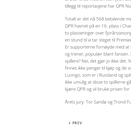
tillegg til reportasjene har QPR 
Totalt er det nå 568 betalende medl
QPR havnet på en 16. plass i Cham
to plasseringer over fjorårsseson
en stund til vi tar steget til Pr
Er supporterne fornøyde med at 
og trener, populær blant fansen. Mc
spillere? Nei, det gjør jo ikke det
finnes ikke penger til kjøp og de 
Luongo, som er i Russland og spil
ikke umulig at disse to spillerne gå
kjære QPR og vil bruke prisen for b
Årets jury: Tor Sandø og Trond F
PREV