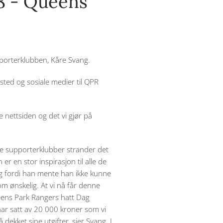
18 - Queens
pporterklubben, Kåre Svang.
ted og sosiale medier til QPR
e nettsiden og det vi gjør på
re supporterklubber strander det
r en stor inspirasjon til alle de
ong fordi han mente han ikke kunne
m ønskelig. At vi nå får denne
ueens Park Rangers hatt Dag
i har satt av 20 000 kroner som vi
å dekket sine utgifter, sier Svang. I