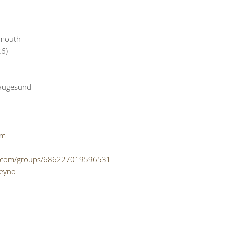
smouth
26)
Haugesund
om
k.com/groups/686227019596531
peyno