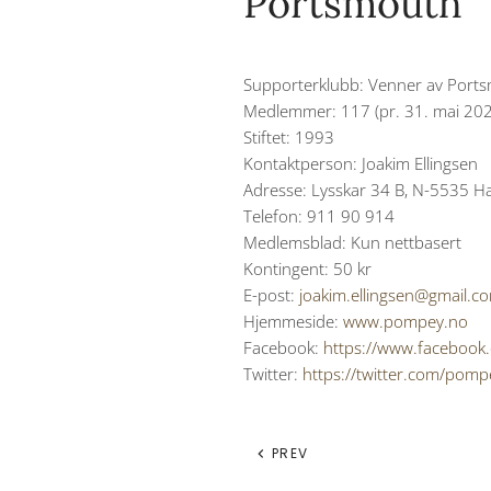
Portsmouth
Supporterklubb:
Venner av Port
Medlemmer:
117 (pr. 31. mai 20
Stiftet:
1993
Kontaktperson:
Joakim Ellingsen
Adresse:
Lysskar 34 B, N-5535 
Telefon:
911 90 914
Medlemsblad:
Kun nettbasert
Kontingent:
50 kr
E-post:
joakim.ellingsen@gmail.c
Hjemmeside:
www.pompey.no
Facebook:
https://www.faceboo
Twitter:
https://twitter.com/pom
PREV